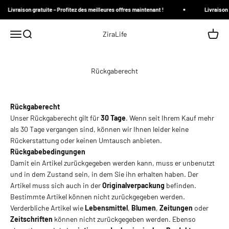
Zum Inhalt springen
Livraison gratuite – Profitez des meilleures offres maintenant !
Livraison g
Menü
Suche
Waren
ZiraLife
Rückgaberecht
Rückgaberecht
Unser Rückgaberecht gilt für
30 Tage
. Wenn seit Ihrem Kauf mehr
als 30 Tage vergangen sind, können wir Ihnen leider keine
Rückerstattung oder keinen Umtausch anbieten.
Rückgabebedingungen
Damit ein Artikel zurückgegeben werden kann, muss er unbenutzt
und in dem Zustand sein, in dem Sie ihn erhalten haben. Der
Artikel muss sich auch in der
Originalverpackung
befinden.
Bestimmte Artikel können nicht zurückgegeben werden.
Verderbliche Artikel wie
Lebensmittel
,
Blumen
,
Zeitungen
oder
Zeitschriften
können nicht zurückgegeben werden. Ebenso