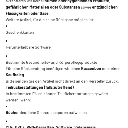
akzeptieren wir keine
intimen oder hygienischen Produkte
,
gefährlichen Materialien oder Substanzen
sowie
entzündlichen
Flüssigkeiten oder Gase
.
Weitere Artikel, für die keine Rückgabe möglich ist:
Geschenkkarten
Herunterladbare Software
Bestimmte Gesundheits- und Körperpflegeprodukte
Für eine Rücksendung benötigen wir einen
Kassenbon
oder einen
Kaufbeleg
.
Bitte senden Sie den Artikel nicht direkt an den Hersteller zurück.
Teilrückerstattungen (falls zutreffend)
In bestimmten Fällen können Teilrückerstattungen gewährt
werden, wenn:
Bücher
deutliche Gebrauchsspuren aufweisen
CDs
,
DVDs
,
VHS-Kassetten
,
Software
,
Videospiele
,