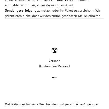
empfehlen wir Ihnen, einen Versanddienst mit
Sendungsverfolgung
zu nutzen oder Ihr Paket zu versichern. Wir
garantieren nicht, dass wir den zurückgesandten Artikel erhalten.
Versand
Kostenloser Versand
Gehe zu Element 1
Gehe zu Element 2
Gehe zu Element 3
Melde dich an für neue Geschichten und persönliche Angebote