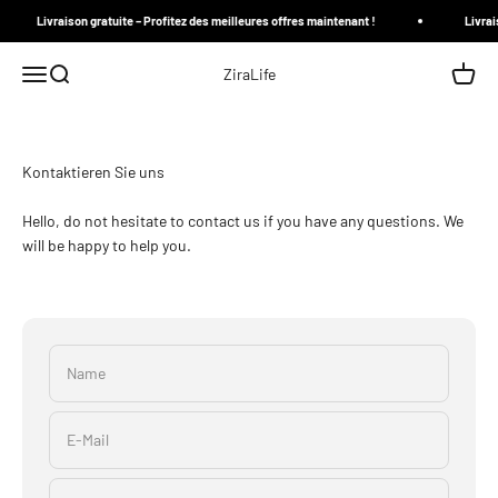
Zum Inhalt springen
Livraison gratuite – Profitez des meilleures offres maintenant !
Livrais
Menü
Suche
Waren
ZiraLife
Kontaktieren Sie uns
Hello, do not hesitate to contact us if you have any questions. We
will be happy to help you.
Name
E-Mail